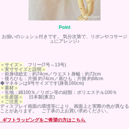
Point
お揃いのシュシュ付きです。 気分次第で、リボンやコサージ
ュにアレンジ♪
＜サイズ＞
フリー(7号⇔13号)
＜実寸サイズと説明＞
・前身頃総丈：約74cm／ウエスト身幅：約72cm
・後ろひも：片側 約74cm／肩ひも：片側 約68cm
◆マネキンは9号サイズです(身長160cm)
＜素材＞
・生地：綿100％／リボン等の紐類：ポリエステル100％
＜生産国＞
日本製(東京)
＜ご注意＞
ディスプレイ画面の環境等により、画面上と実際の色が異なる
ことがあります。 ご了承の上お買い求めください。
ギフトラッピングをご希望の方はこちら