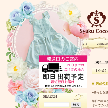
Page Top
【公式
■ 気品の
★暮らしを
毎日の家事
すべての人