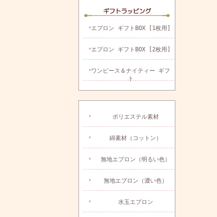
エプロン ギフトBOX [1枚用]
エプロン ギフトBOX [2枚用]
ワンピース＆ナイティー ギフ
ト
ポリエステル素材
綿素材（コットン）
無地エプロン（明るい色）
無地エプロン（濃い色）
水玉エプロン