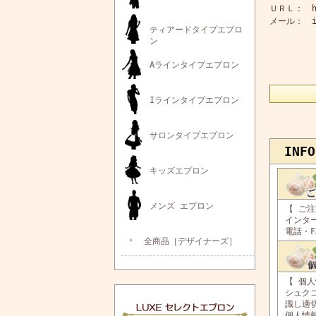
ＵＲＬ： htt
メール： inf
ティアードタイプエプロ
ン
Aラインタイプエプロン
Iラインタイプエプロン
サロンタイプエプロン
INFO
キッズエプロン
メンズ エプロン
【 ご注
インタ
電話・
全商品［デザイナーズ］
【 個
シュク
識し適
個人情