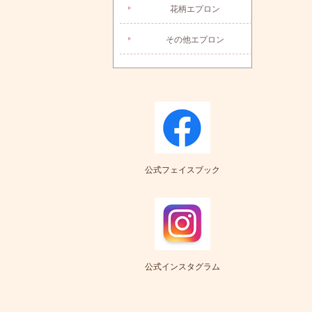
花柄エプロン
その他エプロン
公式フェイスブック
公式インスタグラム