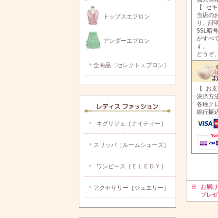
【 セ
当店の
トップスエプロン
り、証
SSL暗
がすべ
アンダーエプロン
す。
どうぞ
全商品［セレクトエプロン］
【 お
決済方
各種クレ
銀行振
ネグリジェ［ナイティー］
スリッパ［ルームシューズ］
ワンピース［ＥＬＥＤＹ］
※ お届
アクセサリー［ジュエリー］
プレゼン