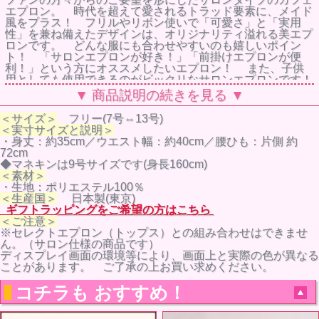
エプロン。 時代を超えて愛されるトラッド要素に、メイド
風をプラス！ フリルやリボン使いで「可愛さ」と「実用
性」を兼ね備えたデザインは、オリジナリティ溢れる美エプ
ロンです。 どんな服にも合わせやすいのも嬉しいポイン
ト！ 「サロンエプロンが好き！」「前掛けエプロンが便
利！」という方にオススメしたいエプロン！ また、子供
用としても使用できるのがビックリなサロンエプロンです！
（子供用で使用する際は、結びひもは前で結ぶと紐の長さが
▼ 商品説明の続きを見る ▼
余りません。） ※ 着用ワンピースは別売りになります。
＜サイズ＞
フリー(7号⇔13号)
＜実寸サイズと説明＞
・身丈：約35cm／ウエスト幅：約40cm／腰ひも：片側 約
72cm
◆マネキンは9号サイズです(身長160cm)
＜素材＞
・生地：ポリエステル100％
＜生産国＞
日本製(東京)
ギフトラッピングをご希望の方はこちら
＜ご注意＞
※セレクトエプロン（トップス）との組み合わせはできませ
ん。（サロン仕様の商品です）
ディスプレイ画面の環境等により、画面上と実際の色が異なる
ことがあります。 ご了承の上お買い求めください。
コチラも おすすめ！