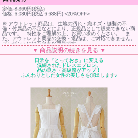
定価: 8,360円(税込)
価格: 6,080円(税込 6,688円) <20%OFF>
※ アウトレット商品は、生地の汚れ・織キズ・縫製の不
備・付属品の不足などにより、正規品として販売できない商
品です。 特性をご理解の上、お買い求めください。 ま
た、アウトレット商品の交換・返品は、ご対応できません。
プレゼントには不向きな商品です。
▼ 商品説明の続きを見る ▼
日常を『とっておき』に変える
佐々木希さん
洗練されたドレスエプロン。
小倉優子さん
品の良さ・高級感がアップ！
神田うのさん
ふんわりとした女性の美しさを演出します♪
橋本マナミさん
森崎友紀さん
吉川ひなのさん
など、メディアにてエプロン着用しました。