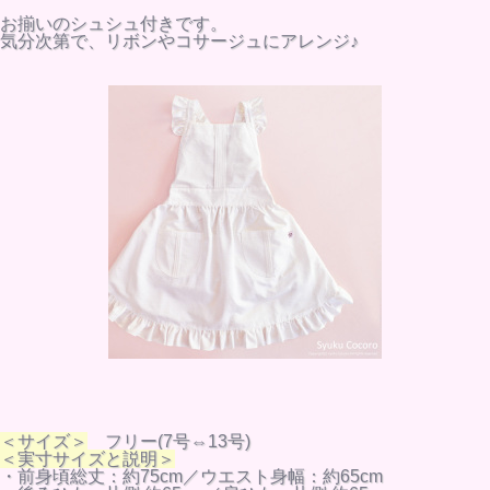
お揃いのシュシュ付きです。
気分次第で、リボンやコサージュにアレンジ♪
＜サイズ＞
フリー(7号⇔13号)
＜実寸サイズと説明＞
・前身頃総丈：約75cm／ウエスト身幅：約65cm