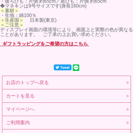
・後ろひも：片側 約65cm／肩ひも：片側 約65cm
◆マネキンは9号サイズです(身長160cm)
＜素材＞
・生地：綿100％
＜生産国＞
日本製(東京)
＜ご注意＞
ディスプレイ画面の環境等により、画面上と実際の色が異なる
ことがあります。 ご了承の上お買い求めください。
ギフトラッピングをご希望の方はこちら
お店のトップへ戻る
カートを見る
マイページへ
ご利用案内