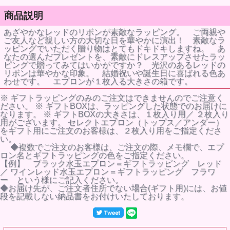
商品説明
あざやかなレッドのリボンが素敵なラッピング。 ご両親や
ご友人など親しい方の大切な日を華やかに演出！ 素敵なラ
ッピングでいただく贈り物はとてもドキドキしますね。 あ
なたの選んだプレゼントを、素敵にドレスアップさせたラッ
ピングで贈ってみてはいかがですか？ 光沢のあるレッドの
リボンは華やかな印象。 結婚祝いや誕生日に喜ばれる色あ
わせです。 エプロンが１枚入る大きさの箱です。
※ ギフトラッピングのみのご注文はできませんのでご注意く
ださい。 ※ ギフトBOXは、ラッピングした状態でのお届けに
なります。 ※ ギフトBOXの大きさは、１枚入り用／ ２枚入り
用がございます。 セレクトエプロン（トップス／アンダー）
をギフト用にご注文のお客様は、２枚入り用をご指定くださ
い。
◆複数でご注文のお客様は、ご注文の際、メモ欄で、エプ
ロン名とギフトラッピングの色をご指定ください。
【例】 ブラック水玉エプロン＝ギフトラッピング レッド
／ ワインレッド水玉エプロン＝ギフトラッピング フラワ
ー という様にご記入ください。
◆お届け先が、ご注文者住所でない場合(ギフト用)には、お値
段を記載しない納品書をお付けいたしております。