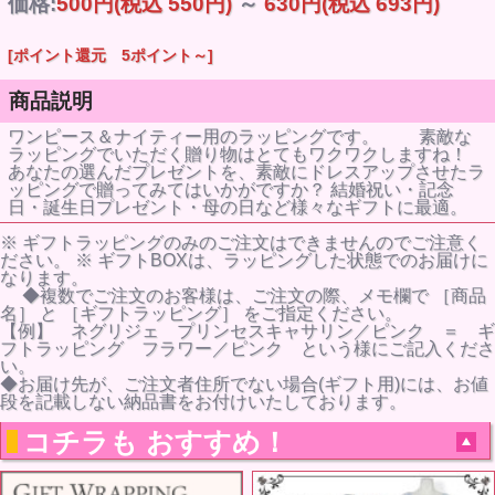
価格:
500円
(税込 550円)
～
630円
(税込 693円)
[ポイント還元 5ポイント～]
商品説明
ワンピース＆ナイティー用のラッピングです。 素敵な
ラッピングでいただく贈り物はとてもワクワクしますね！
あなたの選んだプレゼントを、素敵にドレスアップさせたラ
ッピングで贈ってみてはいかがですか？ 結婚祝い・記念
日・誕生日プレゼント・母の日など様々なギフトに最適。
※ ギフトラッピングのみのご注文はできませんのでご注意く
ださい。 ※ ギフトBOXは、ラッピングした状態でのお届けに
なります。
◆複数でご注文のお客様は、ご注文の際、メモ欄で ［商品
名］ と ［ギフトラッピング］ をご指定ください。
【例】 ネグリジェ プリンセスキャサリン／ピンク ＝ ギ
フトラッピング フラワー／ピンク という様にご記入くださ
い。
◆お届け先が、ご注文者住所でない場合(ギフト用)には、お値
段を記載しない納品書をお付けいたしております。
コチラも おすすめ！