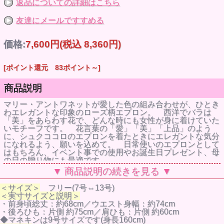
返品についての詳細はこちら
友達にメールですすめる
価格:
7,600円
(税込 8,360円)
[ポイント還元 83ポイント～]
商品説明
マリー・アントワネットが愛した色の組み合わせが、ひとき
わエレガントな印象のローズ柄エプロン。 西洋でバラは
「美」をあらわす花で、どんな時にも女性が身に着けていた
いモチーフです。 花言葉の「愛」「美」「上品」のよう
に、シュクココロのエプロンを着たときにエレガントな気分
になれるよう、願いを込めて。 日常使いのエプロンとして
はもちろん、イベント事での使用やお誕生日プレゼント、母
の日の贈り物にも最適です。
▼ 商品説明の続きを見る ▼
＜サイズ＞
フリー(7号⇔13号)
＜実寸サイズと説明＞
・前身頃総丈：約68cm／ウエスト身幅：約74cm
・後ろひも：片側 約75cm／肩ひも：片側 約60cm
◆マネキンは9号サイズです(身長160cm)