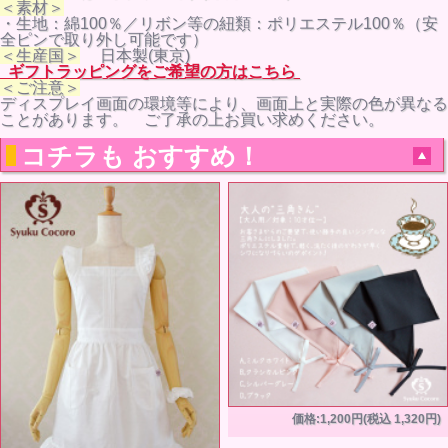
＜素材＞
・生地：綿100％／リボン等の紐類：ポリエステル100％（安
全ピンで取り外し可能です）
＜生産国＞
日本製(東京)
ギフトラッピングをご希望の方はこちら
＜ご注意＞
ディスプレイ画面の環境等により、画面上と実際の色が異なる
ことがあります。 ご了承の上お買い求めください。
コチラも おすすめ！
価格:1,200円(税込 1,320円)