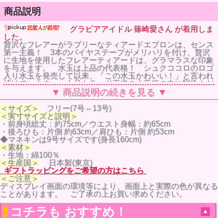
商品説明
グラビアアイドル 篠崎愛さん が着用しま
した。
贅沢なフレアーがラブリーなティアードエプロンは、センス
第一主義！ 3本のバイヤステープがメリハリを付け、贅沢
に生地を使用したフレアーティアードは、グラマラスな印象
を与えます。 水玉は上品の代表格！ シュクココロのロゴ
入り水玉を発売して以来、「この水玉かわいい！」と言われ
続けています。 上品トラッド王道の水玉柄の中に馴染んだ
シュクココロのロゴが、ひときわ目を引くプリントは、生地
▼ 商品説明の続きを見る ▼
からオリジナルの商品です。 白地にディープレッドの水玉
は、落ち着いた色気のある女性のイメージ♪ 人気エプロン
＜サイズ＞
フリー(7号⇔13号)
です。 10代から60代の方まで支持されているエプロン
＜実寸サイズと説明＞
で、誕生日のプレゼントにも最適です。
・前身頃総丈：約75cm／ウエスト身幅：約65cm
・後ろひも：片側 約63cm／肩ひも：片側 約53cm
◆マネキンは9号サイズです(身長160cm)
＜素材＞
・生地：綿100％
＜生産国＞
日本製(東京)
ギフトラッピングをご希望の方はこちら
＜ご注意＞
ディスプレイ画面の環境等により、画面上と実際の色が異なる
ことがあります。 ご了承の上お買い求めください。
コチラも おすすめ！