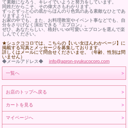
て素敵になろう、キレイでいようと努力をしています。
同姓だからこそ、その偉大さもわかります。
ずっとずっと心の底からほんのり色気のある素敵なひとであ
りますように。
お家の中でも、また、お料理教室やイベント事などでも、自
分をさりげなく演出できる『エプロン』。
ぜひ、あなたらしい、格好いいor可愛いエプロンを選んで楽
しんでください。
★シュクココロでは、こちらの【いい女ほんわかページ】に
掲載する写真とメッセージを募集しております。
詳しくはメールにて問合せくださいませ。（年齢、性別は問
いません）
◆メールアドレス◆
info@apron-syukucocoro.com
一覧へ
お店のトップへ戻る
カートを見る
マイページへ