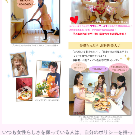
いつも女性らしさを保っている人は、自分のポリシーを持っ