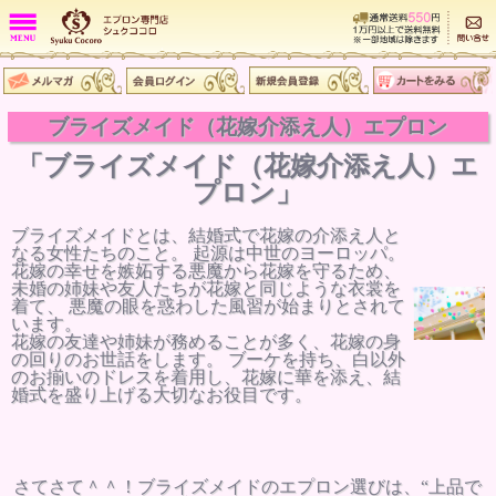
ブライズメイド（花嫁介添え人）エプロン
「ブライズメイド（花嫁介添え人）エ
プロン」
ブライズメイドとは、結婚式で花嫁の介添え人と
なる女性たちのこと。 起源は中世のヨーロッパ。
花嫁の幸せを嫉妬する悪魔から花嫁を守るため、
未婚の姉妹や友人たちが花嫁と同じような衣裳を
着て、 悪魔の眼を惑わした風習が始まりとされて
います。
花嫁の友達や姉妹が務めることが多く、花嫁の身
の回りのお世話をします。 ブーケを持ち、白以外
のお揃いのドレスを着用し、花嫁に華を添え、結
婚式を盛り上げる大切なお役目です。
さてさて＾＾！ブライズメイドのエプロン選びは、“上品で