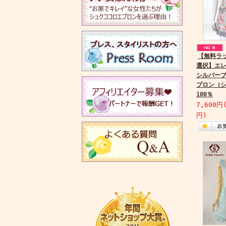
【無料ラ
選択】エ
シルバーブ
プロン（
100％
7,600円
円)