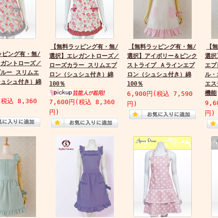
【無料ラッピング有・無/
【無料ラッピング有・無/
【無
ッピング有・無/
選択】エレガントローズ／
選択】アイボリー＆ピンク
選択
レガントローズ／
ローズカラー スリムエプ
ストライプ Ａラインエプ
エプ
ルー スリムエ
ロン（シュシュ付き）綿
ロン（シュシュ付き）綿
ル・
シュシュ付き）綿
100％
100％
エス
機能
6,900円
(税込 7,590
(税込 8,360
7,600円
(税込 8,360
9,6
円)
円)
円)