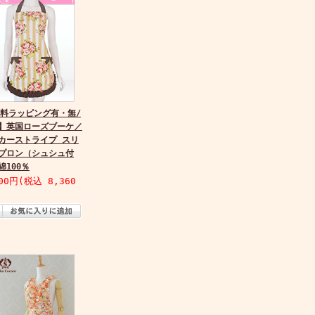
料ラッピング有・無/
】英国ローズブーケ／
カーストライプ スリ
プロン（シュシュ付
綿100％
00円
(税込 8,360