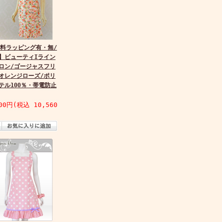
料ラッピング有・無/
】ビューティIライン
ロン/ゴージャスフリ
オレンジローズ/ポリ
テル100％・帯電防止
00円
(税込 10,560