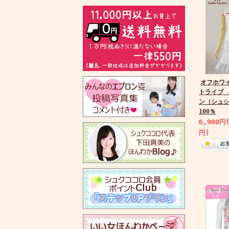
オフホワ
トライプ 
ン（シュ
100％
6,900円
円)