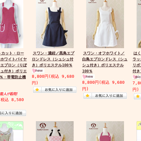
トカット・ロー
スワン・濃紺／黒鳥エプ
スワン・オフホワイト／
はく
／ホワイトバイヤ
ロンドレス（シュシュ付
白鳥エプロンドレス（シュ
ラッ
ンエプロン（りぼ
き）ポリエステル100％
シュ付き）ポリエステル
リボ
シュ付き）ポリエ
100％
付き
8,800円
(税込 9,680
0％・帯電防止機
8,800円
(税込 9,680
円)
7,8
円)
円)
(税込 8,580