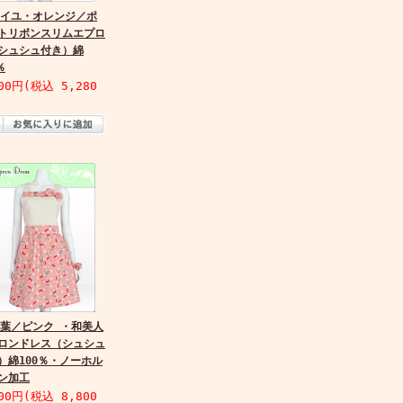
イユ・オレンジ／ポ
トリボンスリムエプロ
シュシュ付き）綿
％
00円
(税込 5,280
葉／ピンク ・和美人
ロンドレス（シュシュ
）綿100％・ノーホル
ン加工
00円
(税込 8,800