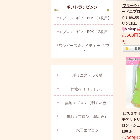
フルーツ
ードエプ
き）綿10
エプロン ギフトBOX [1枚用]
リン加工
エプロン ギフトBOX [2枚用]
7,600円
円)
ワンピース＆ナイティー ギフ
ト
ポリエステル素材
綿素材（コットン）
無地エプロン（明るい色）
ピスタチ
無地エプロン（濃い色）
ポケット
ロン（シ
水玉エプロン
100％
4,800円