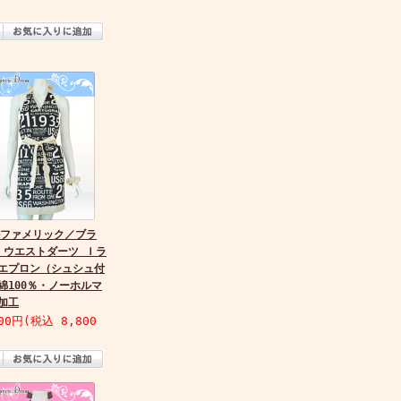
ファメリック／ブラ
 ウエストダーツ Ｉラ
エプロン（シュシュ付
綿100％・ノーホルマ
加工
00円
(税込 8,800