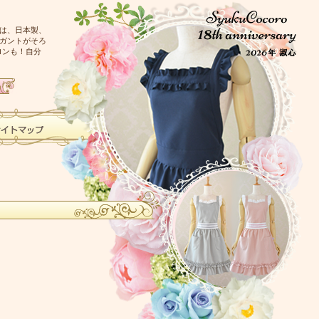
は、日本製、
ガントがそろ
ロンも！自分