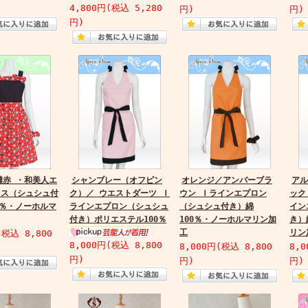
4,800円
(税込 5,280
円)
円)
円)
濃赤 ・和美人エ
シャンブレー（オフピン
オレンジ／アンバーブラ
アル
レス（シュシュ付
ク）／ ウエストダーツ Ｉ
ウン Ｉラインエプロン
ック
0％・ノーホルマ
ラインエプロン（シュシュ
（シュシュ付き）綿
イン
付き）ポリエステル100％
100％・ノーホルマリン加
き）
工
リン
(税込 8,800
8,000円
(税込 8,800
8,000円
(税込 8,800
8,0
円)
円)
円)