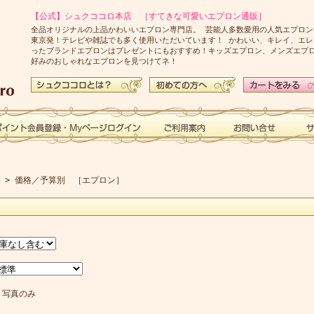
【公式】シュクココロ本店 ［すてきな可愛いエプロン通販］
全品オリジナルの上品かわいいエプロン専門店。 芸能人多数愛用の人気エプロン
東京発！テレビや雑誌でも多く使用いただいています！ かわいい、キレイ、エレ
ったブランドエプロンはプレゼントにもおすすめ！キッズエプロン、メンズエプ
好みのおしゃれなエプロンを見つけてネ！
> 価格／予算別 ［エプロン］
覧
 写真のみ